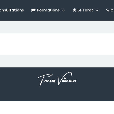
onsultations
Formations
Le Tarot
C
François Villeneuve