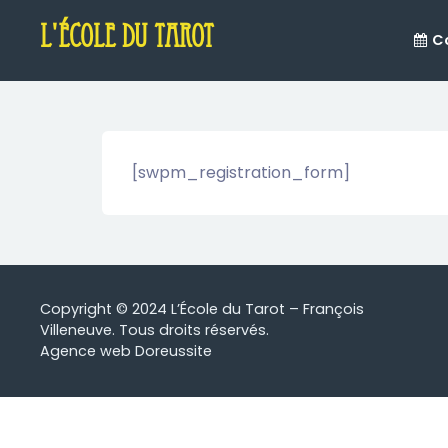
L'école du tarot
C
[swpm_registration_form]
Copyright © 2024 L’École du Tarot – François
Villeneuve. Tous droits réservés.
Agence web Doreussite